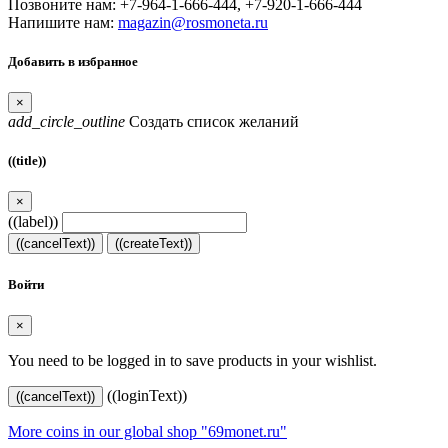
Позвоните нам:
+7-964-1-666-444, +7-920-1-666-444
Напишите нам:
magazin@rosmoneta.ru
Добавить в избранное
×
add_circle_outline
Создать список желаний
((title))
×
((label))
((cancelText))
((createText))
Войти
×
You need to be logged in to save products in your wishlist.
((loginText))
((cancelText))
More coins in our global shop "69monet.ru"